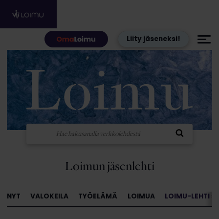
Hyppää sisältöön
Liity jäseneksi!
Loimun jäsenlehti
NYT
VALOKEILA
TYÖELÄMÄ
LOIMUA
LOIMU-LEHTI »