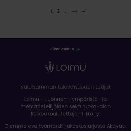
1
2
…
Sivun alkuun
Valoisamman tulevaisuuden tekijät
Loimu – Luonnon-, ympäristö- ja
metsätieteilijöiden sekä ruoka-alan
korkeakoulutettujen liitto ry.
Olemme osa työmarkkinakeskusjärjestö Akavaa.