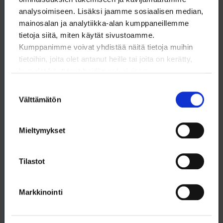
lisäksi työnantajasektoria vaihtuu.
analysoimiseen. Lisäksi jaamme sosiaalisen median,
13.12.2022
mainosalan ja analytiikka-alan kumppaneillemme
tietoja siitä, miten käytät sivustoamme.
Kumppanimme voivat yhdistää näitä tietoja muihin
tietoihin, joita olet antanut heille tai joita on kerätty,
kun olet käyttänyt heidän palvelujaan.
Suostumuksen
Välttämätön
valinta
Mieltymykset
Tilastot
Valtiolle kaksivuotinen ”1+1-ratkaisu”
Valtiolla maksetaan tänä vuonna 2,0 prosentin yleiskorotus
Markkinointi
palkkoihin. Korotukset tulevat voimaan 1. kesäkuuta. Yleiskorotusta
vastaavasti tarkistetaan myös muita palkanosia, jotka määräytyvät
suhteessa taulukkopalkkoihin.