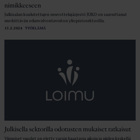
nimikkeeseen
Julkisalan koulutettujen neuvottelujärjestö JUKO on saavuttanut
merkittävän edunvalvonta­voiton yliopistosektorilla.
15.2.2024
TYÖELÄMÄ
Julkisella sektorilla odotusten mukaiset ratkaisut
Viimeiset vuodet on eletty varsin haastavia aikoja ja niiden keskellä