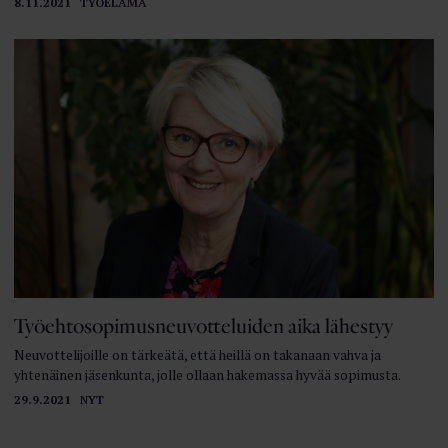
8.11.2021
TYÖELÄMÄ
Työehtosopimusneuvotteluiden aika lähestyy
Neuvottelijoille on tärkeätä, että heillä on takanaan vahva ja
yhtenäinen jäsenkunta, jolle ollaan hakemassa hyvää sopimusta.
29.9.2021
NYT