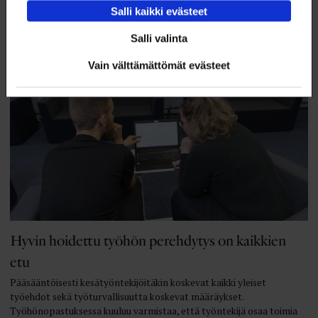
Salli kaikki evästeet
13.4.2022
TYÖELÄMÄ
Salli valinta
Vain välttämättömät evästeet
Hyvin hoidettu työhön perehdytys on kaikkien
etu
Pääsääntöisesti kesätyöntekijöitäkin koskevat kaikki yleiset
työehdot sekä työturvallisuutta koskevat määräykset.
Työhönopastuksessa kuuluu varmistaa, että työntekijä osaa toimia